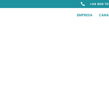

+34 900 70
EMPRESA
CANA