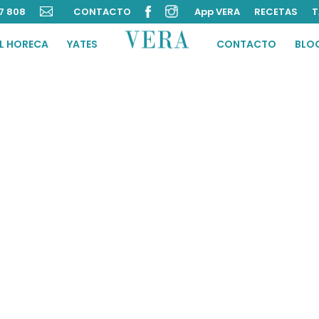
7 808

CONTACTO
App VERA
RECETAS
T
L HORECA
YATES
CONTACTO
BLO