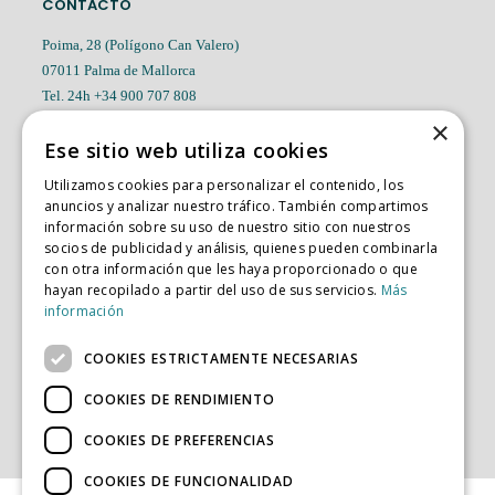
CONTACTO
Poima, 28 (Polígono Can Valero)
07011 Palma de Mallorca
Tel. 24h +34 900 707 808
Tel. Oficinas +34 971 756 816
×
Ese sitio web utiliza cookies
pedidosvera@cialvera.es
Utilizamos cookies para personalizar el contenido, los
anuncios y analizar nuestro tráfico. También compartimos
información sobre su uso de nuestro sitio con nuestros
ÚLTIMAS NOTICIAS
socios de publicidad y análisis, quienes pueden combinarla
Moussaka Griega
con otra información que les haya proporcionado o que
hayan recopilado a partir del uso de sus servicios.
Más
Rollitos de solomillo de ternera rellenos de foie y salsa de setas
información
COOKIES ESTRICTAMENTE NECESARIAS
SÍGUENOS
COOKIES DE RENDIMIENTO
COOKIES DE PREFERENCIAS
COOKIES DE FUNCIONALIDAD