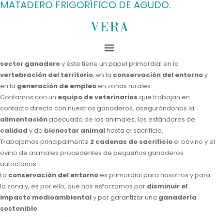
MATADERO FRIGORÍFICO DE AGUDO.
El
Grupo Vera
inauguró en 2009 un nuevo
matadero en Agudo
,
Cuidad Real.
Ciudad Real
es una provincia que cuenta con un importante
sector ganadero
y éste tiene un papel primordial en la
vertebración del territorio
, en la
conservación del entorno
y
en la
generación de empleo
en zonas rurales.
Contamos con un
equipo de veterinarios
que trabajan en
contacto directo con nuestros ganaderos, asegurándonos la
alimentación
adecuada de los animales, los estándares de
calidad
y de
bienestar animal
hasta el sacrificio.
Trabajamos principalmente
2 cadenas de sacrificio
el bovino y el
ovino de animales procedentes de pequeños ganaderos
autóctonos.
La
conservación del entorno
es primordial para nosotros y para
la zona y, es por ello, que nos esforzamos por
disminuir el
impacto medioambiental
y por garantizar una
ganadería
sostenible
.