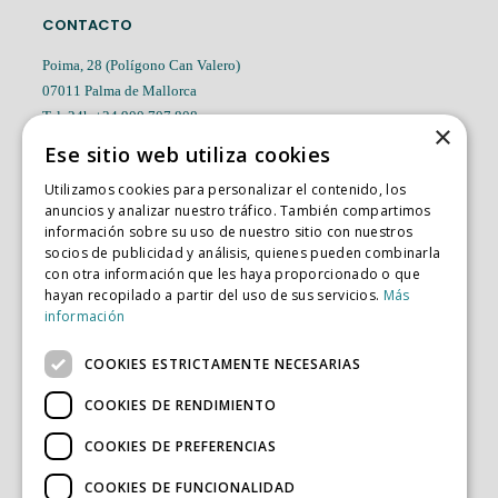
CONTACTO
Poima, 28 (Polígono Can Valero)
07011 Palma de Mallorca
Tel. 24h +34 900 707 808
×
Tel. Oficinas +34 971 756 816
Ese sitio web utiliza cookies
pedidosvera@cialvera.es
Utilizamos cookies para personalizar el contenido, los
anuncios y analizar nuestro tráfico. También compartimos
información sobre su uso de nuestro sitio con nuestros
socios de publicidad y análisis, quienes pueden combinarla
ÚLTIMAS NOTICIAS
con otra información que les haya proporcionado o que
Moussaka Griega
hayan recopilado a partir del uso de sus servicios.
Más
Rollitos de solomillo de ternera rellenos de foie y salsa de setas
información
COOKIES ESTRICTAMENTE NECESARIAS
SÍGUENOS
COOKIES DE RENDIMIENTO
COOKIES DE PREFERENCIAS
COOKIES DE FUNCIONALIDAD